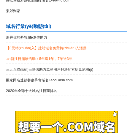
東郊到家
域名行業(yè)動態(tài)
追尋你的夢想.life為你助力
【0元轉(zhuǎn)入】建站域名免費轉(zhuǎn)入活動
.cn新注冊滿贈活動：5年送1年，7年送3年
三五互聯(lián)云快照助力眾多用戶解決勒索病毒危機(jī)
兩家同名連鎖餐廳爭奪域名TacoCasa.com
2020年全球十大域名注冊商排名