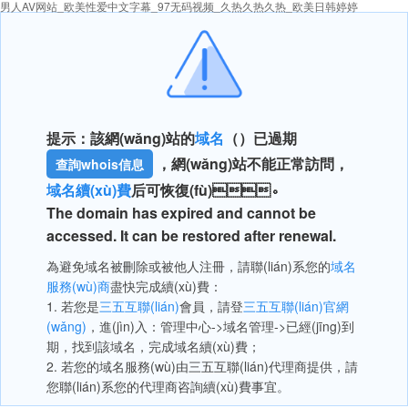
男人AV网站_欧美性爱中文字幕_97无码视频_久热久热久热_欧美日韩婷婷
提示：該網(wǎng)站的
域名
（）已過期
，網(wǎng)站不能正常訪問，
查詢whois信息
域名續(xù)費
后可恢復(fù)。
The domain has expired and cannot be
accessed. It can be restored after renewal.
為避免域名被刪除或被他人注冊，請聯(lián)系您的
域名
服務(wù)商
盡快完成續(xù)費：
1. 若您是
三五互聯(lián)
會員，請登
三五互聯(lián)官網
(wǎng)
，進(jìn)入：管理中心->域名管理->已經(jīng)到
期，找到該域名，完成域名續(xù)費；
2. 若您的域名服務(wù)由三五互聯(lián)代理商提供，請
您聯(lián)系您的代理商咨詢續(xù)費事宜。