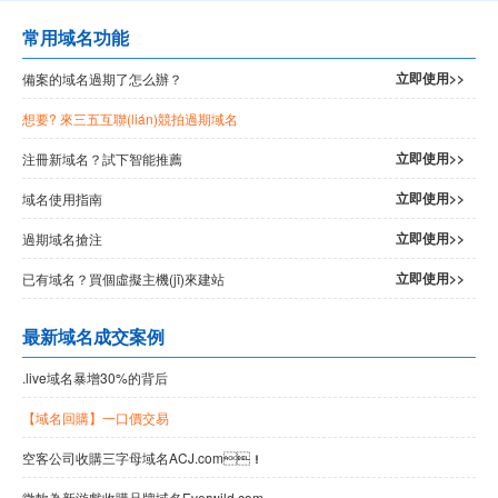
常用域名功能
立即使用>>
備案的域名過期了怎么辦？
想要? 來三五互聯(lián)競拍過期域名
立即使用>>
注冊新域名？試下智能推薦
立即使用>>
域名使用指南
立即使用>>
過期域名搶注
立即使用>>
已有域名？買個虛擬主機(jī)來建站
最新域名成交案例
.live域名暴增30%的背后
【域名回購】一口價交易
空客公司收購三字母域名ACJ.com！
微軟為新游戲收購品牌域名Everwild.com