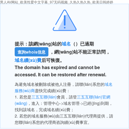
男人AV网站_欧美性爱中文字幕_97无码视频_久热久热久热_欧美日韩婷婷
提示：該網(wǎng)站的
域名
（）已過期
，網(wǎng)站不能正常訪問，
查詢whois信息
域名續(xù)費
后可恢復。
The domain has expired and cannot be
accessed. It can be restored after renewal.
為避免域名被刪除或被他人注冊，請聯(lián)系您的
域名
服務(wù)商
盡快完成續(xù)費：
1. 若您是
三五互聯(lián)
會員，請登
三五互聯(lián)官網
(wǎng)
，進入：管理中心->域名管理->已經(jīng)到期，
找到該域名，完成域名續(xù)費；
2. 若您的域名服務(wù)由三五互聯(lián)代理商提供，請
您聯(lián)系您的代理商咨詢續(xù)費事宜。