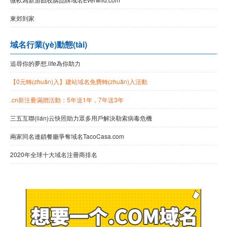
東郊到家
域名行業(yè)動態(tài)
追尋你的夢想.life為你助力
【0元轉(zhuǎn)入】建站域名免費轉(zhuǎn)入活動
.cn新注冊滿贈活動：5年送1年，7年送3年
三五互聯(lián)云快照助力眾多用戶解決勒索病毒危機
兩家同名連鎖餐廳爭奪域名TacoCasa.com
2020年全球十大域名注冊商排名